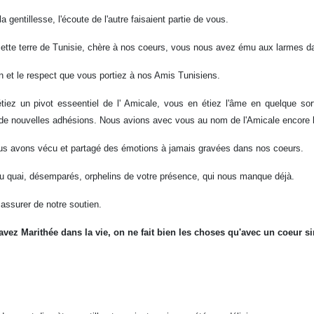
a gentillesse, l'écoute de l'autre faisaient partie de vous.
r cette terre de Tunisie, chère à nos coeurs, vous nous avez ému aux larmes d
n et le respect que vous portiez à nos Amis Tunisiens.
étiez un pivot esseentiel de l' Amicale, vous en étiez l'âme en quelque s
.par de nouvelles adhésions. Nous avions avec vous au nom de l'Amicale encore b
ous avons vécu et partagé des émotions à jamais gravées dans nos coeurs.
 du quai, désemparés, orphelins de votre présence, qui nous manque déjà.
s assurer de notre soutien.
avez Marithée dans la vie, on ne fait bien les choses qu'avec un coeur s