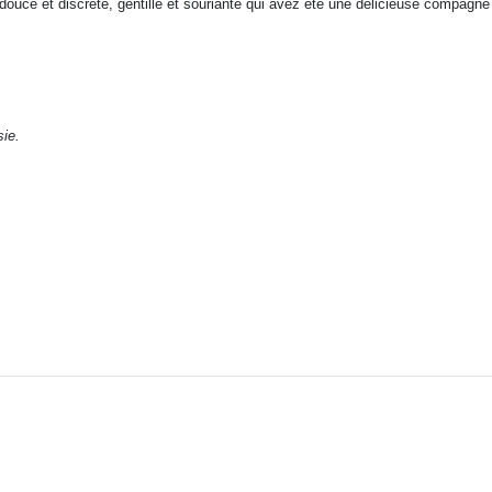
 douce et discrète, gentille et souriante qui avez été une délicieuse compag
e.