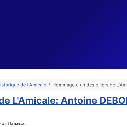
istorique de l'Amicale
Hommage à un des piliers de L'A
 de L'Amicale: Antoine DEB
erait "Humanité".