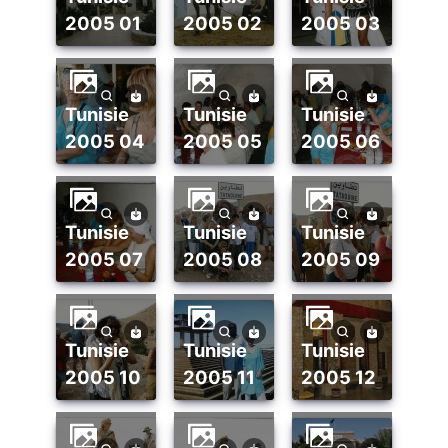
2005 01
2005 02
2005 03
tunisie
tunisie
tunisie
2005 04
2005 05
2005 06
tunisie
tunisie
tunisie
2005 07
2005 08
2005 09
tunisie
tunisie
tunisie
2005 10
2005 11
2005 12