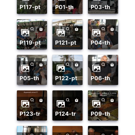
p117-pt
p01-th
p03-th
p119-pt
p121-pt
p04-th
p05-th
p122-pt
p06-th
p123-tr
p124-tr
p09-th