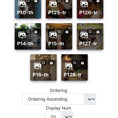
p10-th
p125-tr
p126-tr
p14-th
p15-th
p127-tr
p16-th
p128-tr
Ordering
Display Num