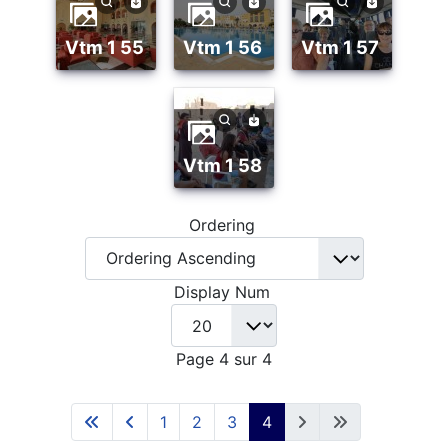
vtm 1 55
vtm 1 56
vtm 1 57
vtm 1 58
Ordering
Display Num
Page 4 sur 4
1
2
3
4