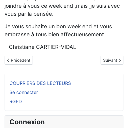
joindre à vous ce week end ,mais ,je suis avec
vous par la pensée.
Je vous souhaite un bon week end et vous
embrasse à tous bien affectueusement
Christiane CARTIER-VIDAL
Article précédent : Vœux du Président pour 2025
Article suiva
Précédent
Suivant
COURRIERS DES LECTEURS
Se connecter
RGPD
Connexion