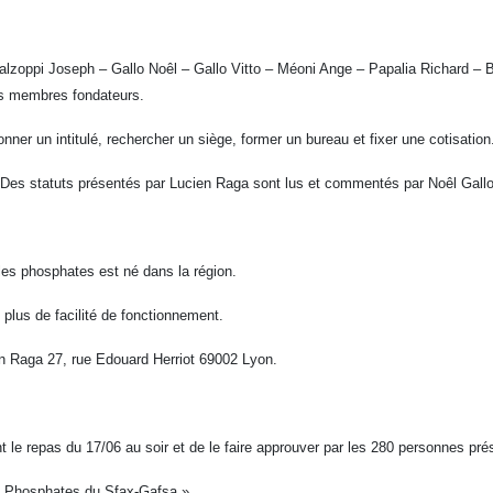
alzoppi Joseph – Gallo Noêl – Gallo Vitto – Méoni Ange – Papalia Richard – 
es membres fondateurs.
onner un intitulé, rechercher un siège, former un bureau et fixer une cotisation
 Des statuts présentés par Lucien Raga sont lus et commentés par Noêl Gallo
les phosphates est né dans la région.
 plus de facilité de fonctionnement.
ien Raga 27, rue Edouard Herriot 69002 Lyon.
 le repas du 17/06 au soir et de le faire approuver par les 280 personnes pré
e Phosphates du Sfax-Gafsa ».