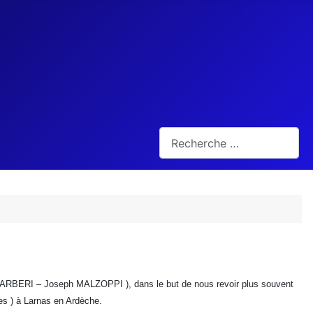
Rechercher
BARBERI – Joseph MALZOPPI ), dans le but de nous revoir plus souvent
es ) à Larnas en Ardèche.