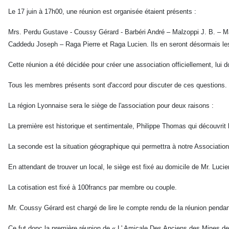
Le 17 juin à 17h00, une réunion est organisée étaient présents :
Mrs. Perdu Gustave - Coussy Gérard - Barbéri André – Malzoppi J. B. – M
Caddedu Joseph – Raga Pierre et Raga Lucien. Ils en seront désormais l
Cette réunion a été décidée pour créer une association officiellement, lui d
Tous les membres présents sont d'accord pour discuter de ces questions.
La région Lyonnaise sera le siège de l'association pour deux raisons :
La première est historique et sentimentale, Philippe Thomas qui découvrit 
La seconde est la situation géographique qui permettra à notre Association
En attendant de trouver un local, le siège est fixé au domicile de Mr. Luc
La cotisation est fixé à 100francs par membre ou couple.
Mr. Coussy Gérard est chargé de lire le compte rendu de la réunion pendant
Ce fut donc la première réunion de « L' Amicale Des Anciens des Mines d