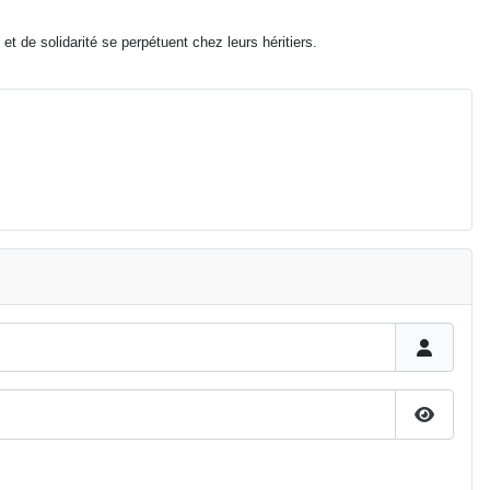
t de solidarité se perpétuent chez leurs héritiers.
Affiche