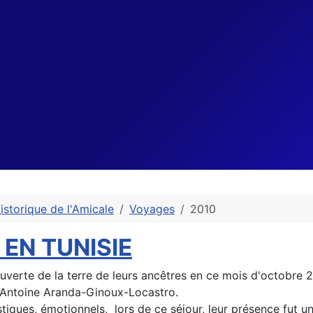
istorique de l'Amicale
Voyages
2010
 EN TUNISIE
ouverte de la terre de leurs ancêtres en ce mois d'octobre 2
 ; Antoine Aranda-Ginoux-Locastro.
ristiques, émotionnels, lors de ce séjour, leur présence fut